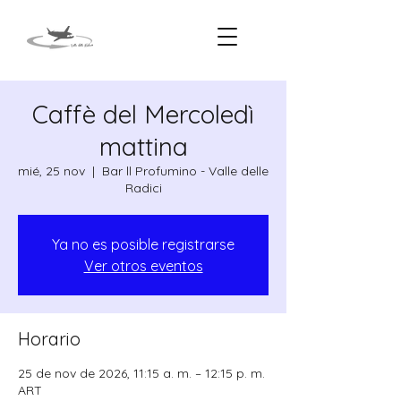
Caffè del Mercoledì
mattina
mié, 25 nov
  |  
Bar ll Profumino - Valle delle
Radici
Ya no es posible registrarse
Ver otros eventos
Horario
25 de nov de 2026, 11:15 a. m. – 12:15 p. m.
ART