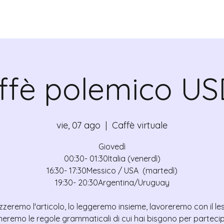
ADICANTES
CERTIFICADOS
MAPA
E
ffè polemico US
vie, 07 ago
  |  
Caffè virtuale
Giovedì
00:30- 01:30Italia (venerdì)
16:30- 17:30Messico / USA (martedì)
19:30- 20:30Argentina/Uruguay
zzeremo l'articolo, lo leggeremo insieme, lavoreremo con il le
heremo le regole grammaticali di cui hai bisgono per partecip