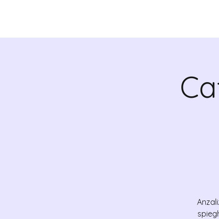
QUIENES SOMOS
VALR
Ca
Anzali
spieg