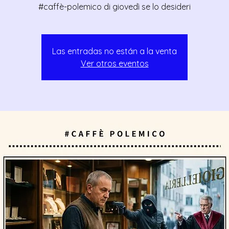
#caffè-polemico di giovedì se lo desideri
Las entradas no están a la venta
Ver otros eventos