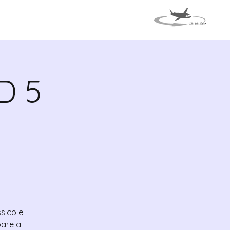
VENTOS
VIAJE A ITALIA
D 5
ssico e
are al