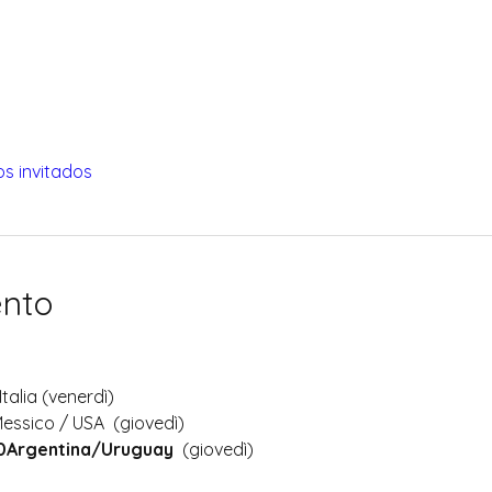
os invitados
ento
Italia (venerdì)
Messico / USA  (giovedì)
30Argentina/Uruguay
  (giovedì)