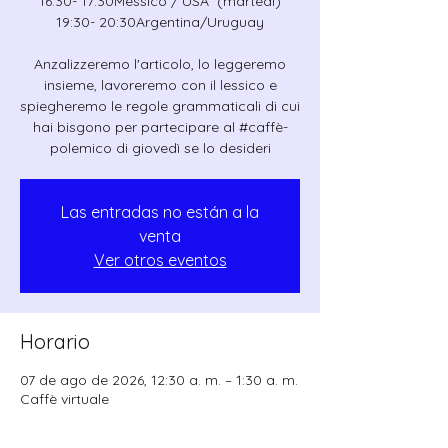
16:30- 17:30Messico / USA (martedì)
19:30- 20:30Argentina/Uruguay
Anzalizzeremo l'articolo, lo leggeremo
insieme, lavoreremo con il lessico e
spiegheremo le regole grammaticali di cui
hai bisgono per partecipare al #caffè-
polemico di giovedì se lo desideri
Las entradas no están a la
venta
Ver otros eventos
Horario
07 de ago de 2026, 12:30 a. m. – 1:30 a. m.
Caffè virtuale