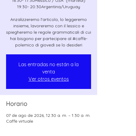
16:30- 17:30Messico / USA (martedì)
19:30- 20:30Argentina/Uruguay
Anzalizzeremo l'articolo, lo leggeremo
insieme, lavoreremo con il lessico e
spiegheremo le regole grammaticali di cui
hai bisgono per partecipare al #caffè-
polemico di giovedì se lo desideri
Las entradas no están a la
venta
Ver otros eventos
Horario
07 de ago de 2026, 12:30 a. m. – 1:30 a. m.
Caffè virtuale