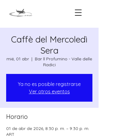
Caffè del Mercoledì
Sera
mié, 01 abr
  |  
Bar ll Profumino - Valle delle
Radici
Ya no es posible registrarse
Ver otros eventos
Horario
01 de abr de 2026, 8:30 p. m. – 9:30 p. m.
ART