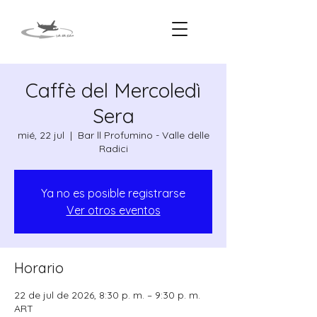
Caffè del Mercoledì
Sera
mié, 22 jul
  |  
Bar ll Profumino - Valle delle
Radici
Ya no es posible registrarse
Ver otros eventos
Horario
22 de jul de 2026, 8:30 p. m. – 9:30 p. m.
ART