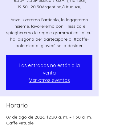
16:30- 17:30Messico / USA (martedì)
19:30- 20:30Argentina/Uruguay
Anzalizzeremo l'articolo, lo leggeremo
insieme, lavoreremo con il lessico e
spiegheremo le regole grammaticali di cui
hai bisgono per partecipare al #caffè-
polemico di giovedì se lo desideri
Las entradas no están a la
venta
Ver otros eventos
Horario
07 de ago de 2026, 12:30 a. m. – 1:30 a. m.
Caffè virtuale