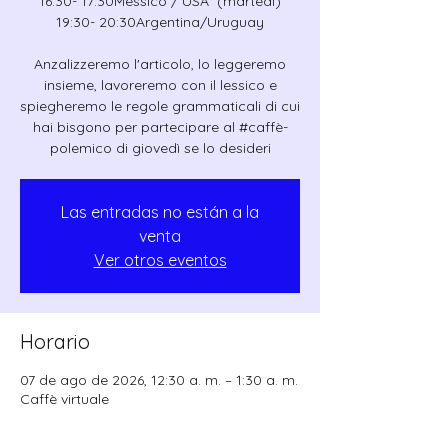
16:30- 17:30Messico / USA (martedì)
19:30- 20:30Argentina/Uruguay
Anzalizzeremo l'articolo, lo leggeremo
insieme, lavoreremo con il lessico e
spiegheremo le regole grammaticali di cui
hai bisgono per partecipare al #caffè-
polemico di giovedì se lo desideri
Las entradas no están a la
venta
Ver otros eventos
Horario
07 de ago de 2026, 12:30 a. m. – 1:30 a. m.
Caffè virtuale