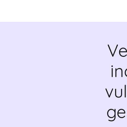
QUIENES SOMOS
VALR
Ve
in
vu
ge