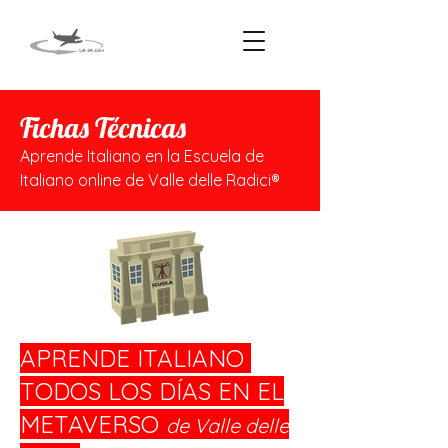
Fichas Técnicas
Aprende Italiano en la Escuela de
Italiano online de Valle delle Radici®
APRENDE ITALIANO
TODOS LOS DÍAS EN EL
METAVERSO
de Valle delle