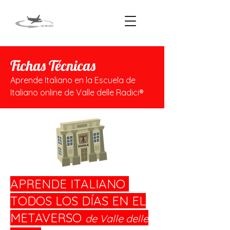
Fichas Técnicas
Aprende Italiano en la Escuela de
Italiano online de Valle delle Radici®
APRENDE ITALIANO
TODOS LOS DÍAS EN EL
METAVERSO
de Valle delle