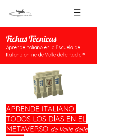
Fichas Técnicas
Aprende Italiano en la Escuela de
Italiano online de Valle delle Radici®
APRENDE ITALIANO
TODOS LOS DÍAS EN EL
METAVERSO
de Valle delle