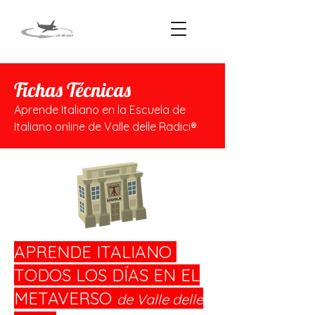
Fichas Técnicas
Aprende Italiano en la Escuela de
Italiano online de Valle delle Radici®
APRENDE ITALIANO
TODOS LOS DÍAS EN EL
METAVERSO
de Valle delle