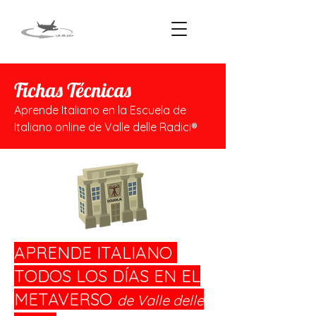
Fichas Técnicas
Aprende Italiano en la Escuela de
Italiano online de Valle delle Radici®
APRENDE ITALIANO
TODOS LOS DÍAS EN EL
METAVERSO
de Valle delle