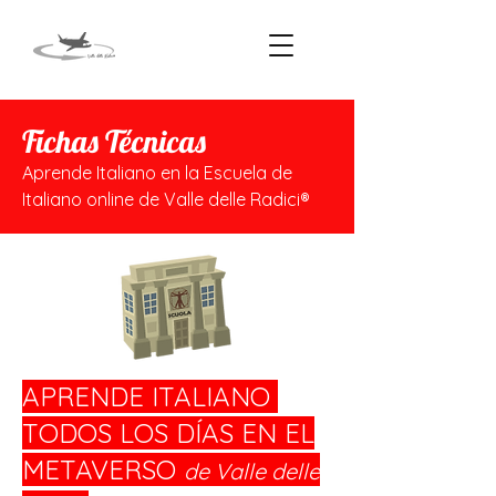
Fichas Técnicas
Aprende Italiano en la Escuela de
Italiano online de Valle delle Radici®
APRENDE ITALIANO
TODOS LOS DÍAS EN EL
METAVERSO
de Valle delle