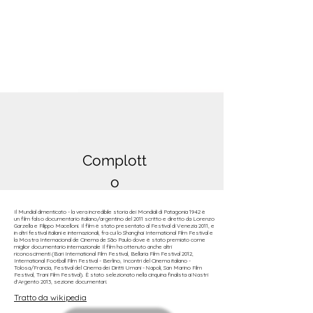
Complott
o
Il Mundial dimenticato - la vera incredibile storia dei Mondiali di Patagonia 1942 è
un film falso documentario italiano/argentino del 2011 scritto e diretto da Lorenzo
Garzella e Filippo Macelloni. Il film è stato presentato al Festival di Venezia 2011, e
in altri festival italiani e internazionali, fra cui lo Shanghai International Film Festival e
la Mostra Internacional de Cinema de São Paulo dove è stato premiato come
miglior documentario internazionale Il film ha ottenuto anche altri
riconoscimenti (Bari International Film Festival, Bellaria Film Festival 2012,
International Football Film Festival - Berlino, Incontri del Cinema italiano -
Tolosa/Francia, Festival del Cinema dei Diritti Umani - Napoli, San Marino Film
Festival, Trani Film Festival). È stato selezionato nella cinquina finalista ai Nastri
d'Argento 2013, sezione documentari.
Tratto da wikipedia