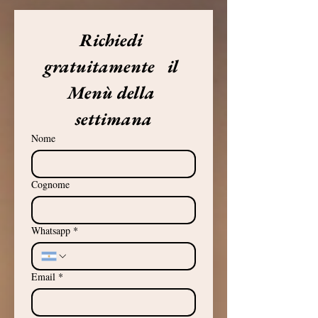
Richiedi 
gratuitamente   il 
Menù della 
settimana
Nome
Cognome
Whatsapp
*
Email
*