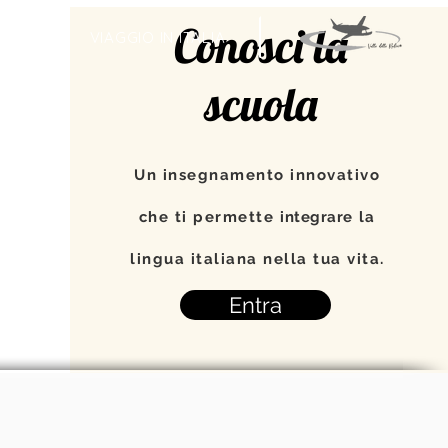
Conosci la
TI
VIAGGIO IN ITALIA
scuola
Un insegnamento innovativo
che ti permette
integrare
la
lingua italiana nella tua vita.
Entra