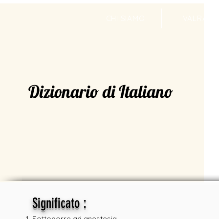
CHI SIAMO
VALRADI
Dizionario di Italiano
:
Significato
Sottoporre ad anestesia