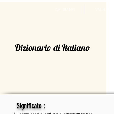
CHI SIAMO
VALRADI
Dizionario di Italiano
:
Significato
Il complesso di opifici e di attrezzature per