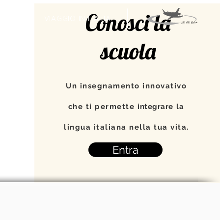
Conosci la
TI
VIAGGIO IN ITALIA
scuola
Un insegnamento innovativo
che ti permette
integrare
la
lingua italiana nella tua vita.
Entra