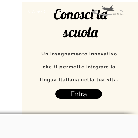
Conosci la
TI
VIAGGIO IN ITALIA
scuola
Un insegnamento innovativo
che ti permette
integrare
la
lingua italiana nella tua vita.
Entra