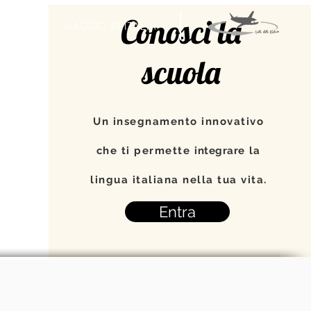
Conosci la
TI
VIAGGIO IN ITALIA
scuola
Un insegnamento innovativo
che ti permette
integrare
la
lingua italiana nella tua vita.
Entra