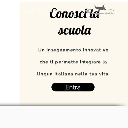
Conosci la
TI
VIAGGIO IN ITALIA
scuola
Un insegnamento innovativo
che ti permette
integrare
la
lingua italiana nella tua vita.
Entra