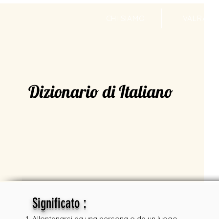
CHI SIAMO
VALRADI
Dizionario di Italiano
:
Significato
Allontanarsi da una persona o da un luogo -