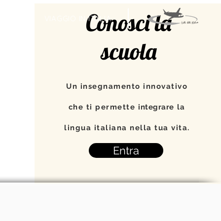
Conosci la
TI
VIAGGIO IN ITALIA
scuola
Un insegnamento innovativo
che ti permette
integrare
la
lingua italiana nella tua vita.
Entra