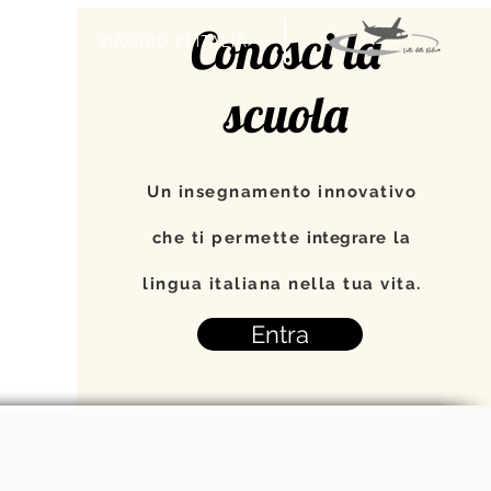
Conosci la
TI
VIAGGIO IN ITALIA
scuola
Un insegnamento innovativo
che ti permette
integrare
la
lingua italiana nella tua vita.
Entra