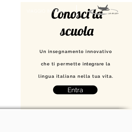
Conosci la
TI
VIAGGIO IN ITALIA
scuola
Un insegnamento innovativo
che ti permette
integrare
la
lingua italiana nella tua vita.
Entra