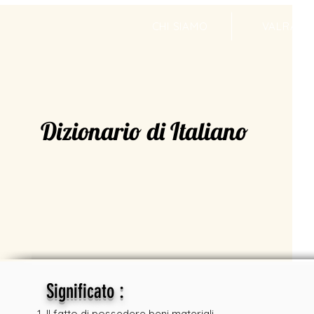
CHI SIAMO
VALRADI
Dizionario di Italiano
:
Significato
Il fatto di possedere beni materiali