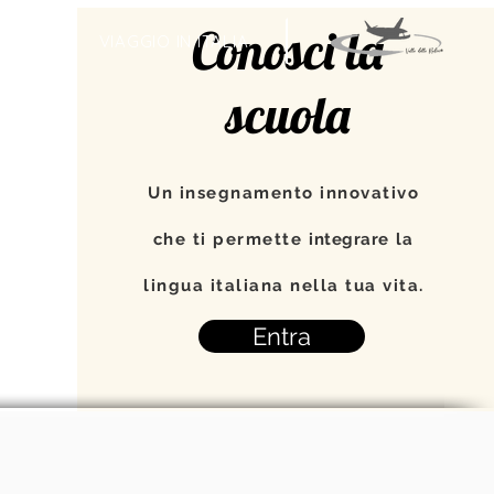
Conosci la
TI
VIAGGIO IN ITALIA
scuola
Un insegnamento innovativo
che ti permette
integrare
la
lingua italiana nella tua vita.
Entra