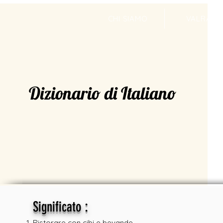
CHI SIAMO
VALRADI
Dizionario di Italiano
:
Significato
Ristorare con cibi e bevande