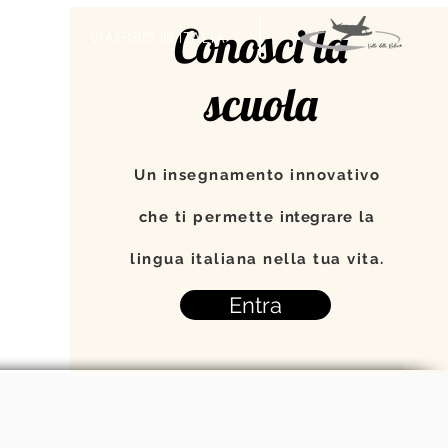
Conosci la
TI
VIAGGIO IN ITALIA
scuola
Un insegnamento innovativo
che ti permette
integrare
la
lingua italiana nella tua vita.
Entra