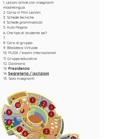
1. Lezioni online con insegnanti
madrelingua
2. Corso in Mini Lezioni
3. Schede tecniche
4. Schede grammaticali
5. Aula Magna
6. Che tipo di studente sei?
7.
8. Corsi di gruppo
9. Biblioteca Virtuale
10. PLIDA / esami internazionali
11. Gruppo educativo
12. Dizionario
13.
Presidenza
14.
Segreteria / iscrizioni
15. Sala insegnanti
1
2
10
3
9
4
8
7
5
6