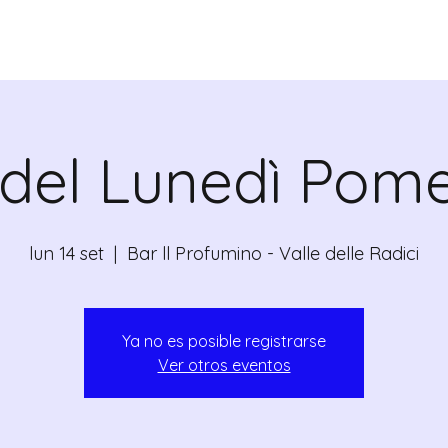
ALRADICANTE
CERTIFICATI
M
 del Lunedì Pome
lun 14 set
  |  
Bar ll Profumino - Valle delle Radici
Ya no es posible registrarse
Ver otros eventos