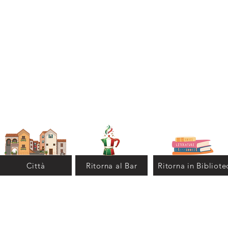
Città
Ritorna al Bar
Ritorna in Bibliote