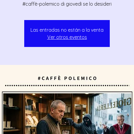
#caffè-polemico di giovedì se lo desideri
Las entradas no están a la venta
Ver otros eventos