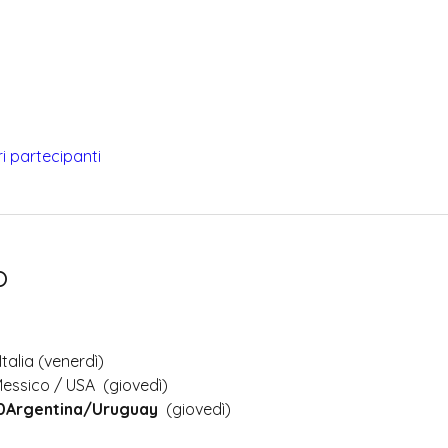
tri partecipanti
o
Italia (venerdì)
Messico / USA  (giovedì)
30Argentina/Uruguay
  (giovedì)