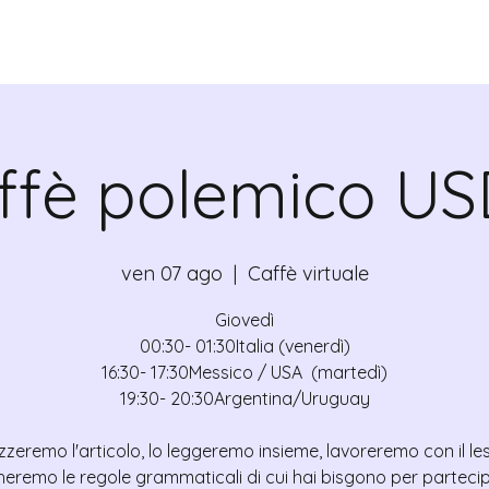
CANTE
CERTIFICATI
MAPA
EVEN
ffè polemico US
ven 07 ago
  |  
Caffè virtuale
Giovedì
00:30- 01:30Italia (venerdì)
16:30- 17:30Messico / USA (martedì)
19:30- 20:30Argentina/Uruguay
zzeremo l'articolo, lo leggeremo insieme, lavoreremo con il le
heremo le regole grammaticali di cui hai bisgono per partecip