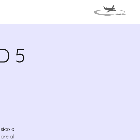
TI
VIAGGIO IN ITALIA
D 5
ssico e
are al