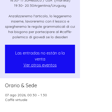
16:30- 17:30Messico / USA (martedì)
19:30- 20:30Argentina/Uruguay
Anzalizzeremo l'articolo, lo leggeremo
insieme, lavoreremo con il lessico e
spiegheremo le regole grammaticali di cui
hai bisgono per partecipare al #caffè-
polemico di giovedì se lo desideri
Las entradas no están a la
venta
Ver otros eventos
Orario & Sede
07 ago 2026, 00:30 – 1:30
Caffè virtuale