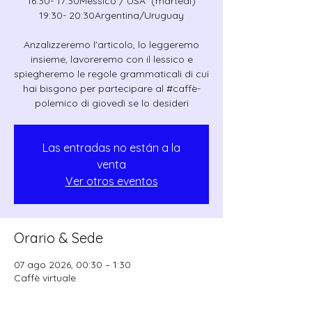
16:30- 17:30Messico / USA (martedì)
19:30- 20:30Argentina/Uruguay
Anzalizzeremo l'articolo, lo leggeremo
insieme, lavoreremo con il lessico e
spiegheremo le regole grammaticali di cui
hai bisgono per partecipare al #caffè-
polemico di giovedì se lo desideri
Las entradas no están a la
venta
Ver otros eventos
Orario & Sede
07 ago 2026, 00:30 – 1:30
Caffè virtuale