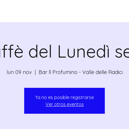
CANTE
CERTIFICATI
MAPA
EVEN
ffè del Lunedì s
lun 09 nov
  |  
Bar ll Profumino - Valle delle Radici
Ya no es posible registrarse
Ver otros eventos