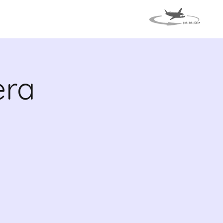
TI
VIAGGIO IN ITALIA
era