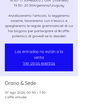
16:30- 17:30Messico / USA (martedì)
19:30- 20:30Argentina/Uruguay
Anzalizzeremo l'articolo, lo leggeremo
insieme, lavoreremo con il lessico e
spiegheremo le regole grammaticali di cui
hai bisgono per partecipare al #caffè-
polemico di giovedì se lo desideri
Las entradas no están a la
venta
Ver otros eventos
Orario & Sede
07 ago 2026, 00:30 – 1:30
Caffè virtuale