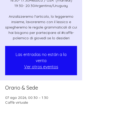
16:30- 17:30Messico / USA (martedì)
19:30- 20:30Argentina/Uruguay
Anzalizzeremo l'articolo, lo leggeremo
insieme, lavoreremo con il lessico e
spiegheremo le regole grammaticali di cui
hai bisgono per partecipare al #caffè-
polemico di giovedì se lo desideri
Las entradas no están a la
venta
Ver otros eventos
Orario & Sede
07 ago 2026, 00:30 – 1:30
Caffè virtuale