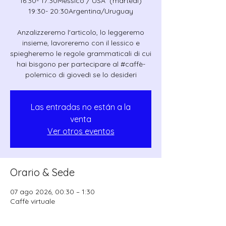
16:30- 17:30Messico / USA (martedì)
19:30- 20:30Argentina/Uruguay
Anzalizzeremo l'articolo, lo leggeremo
insieme, lavoreremo con il lessico e
spiegheremo le regole grammaticali di cui
hai bisgono per partecipare al #caffè-
polemico di giovedì se lo desideri
Las entradas no están a la
venta
Ver otros eventos
Orario & Sede
07 ago 2026, 00:30 – 1:30
Caffè virtuale