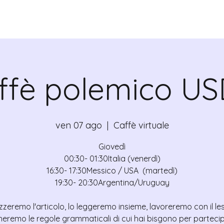
CANTE
CERTIFICATI
MAPA
EVEN
ffè polemico US
ven 07 ago
  |  
Caffè virtuale
Giovedì
00:30- 01:30Italia (venerdì)
16:30- 17:30Messico / USA (martedì)
19:30- 20:30Argentina/Uruguay
zzeremo l'articolo, lo leggeremo insieme, lavoreremo con il le
heremo le regole grammaticali di cui hai bisgono per partecip