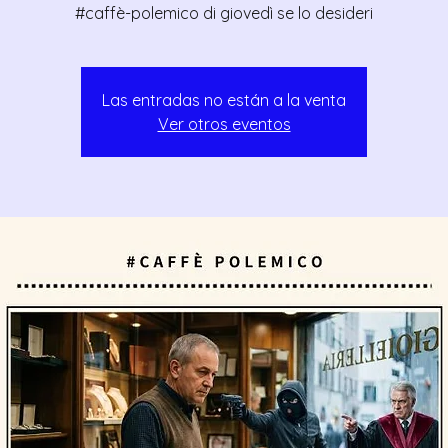
#caffè-polemico di giovedì se lo desideri
Las entradas no están a la venta
Ver otros eventos