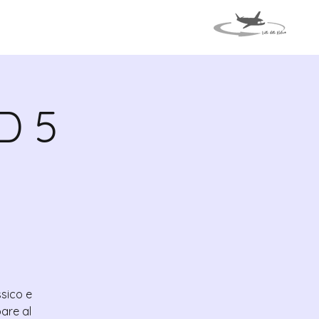
TI
VIAGGIO IN ITALIA
D 5
ssico e
are al