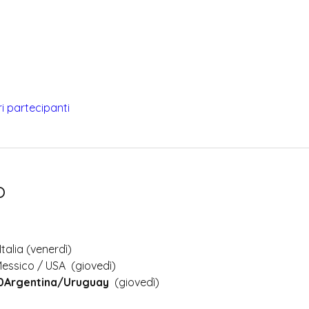
tri partecipanti
o
Italia (venerdì)
Messico / USA  (giovedì)
30Argentina/Uruguay
  (giovedì)