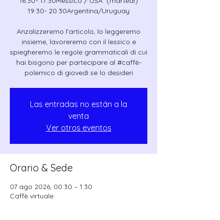
16:30- 17:30Messico / USA (martedì)
19:30- 20:30Argentina/Uruguay
Anzalizzeremo l'articolo, lo leggeremo
insieme, lavoreremo con il lessico e
spiegheremo le regole grammaticali di cui
hai bisgono per partecipare al #caffè-
polemico di giovedì se lo desideri
Las entradas no están a la
venta
Ver otros eventos
Orario & Sede
07 ago 2026, 00:30 – 1:30
Caffè virtuale