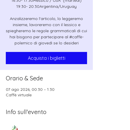
16:30- 17:30Messico / USA (martedì)
19:30- 20:30Argentina/Uruguay
Anzalizzeremo l'articolo, lo leggeremo
insieme, lavoreremo con il lessico e
spiegheremo le regole grammaticali di cui
hai bisgono per partecipare al #caffè-
polemico di giovedì se lo desideri
Acquista i biglietti
Orario & Sede
07 ago 2026, 00:30 – 1:30
Caffè virtuale
Info sull'evento