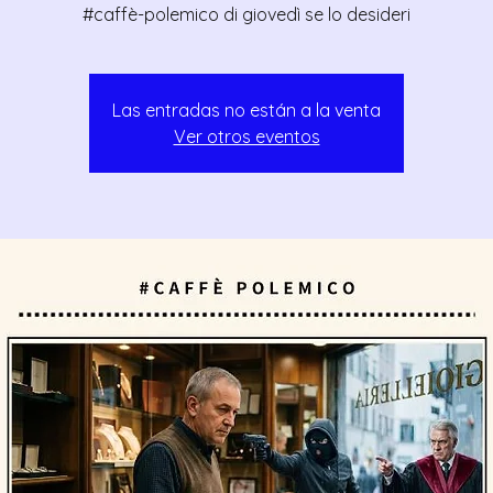
#caffè-polemico di giovedì se lo desideri
Las entradas no están a la venta
Ver otros eventos