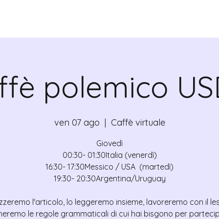
CANTE
CERTIFICATI
MAPA
EVEN
ffè polemico US
ven 07 ago
  |  
Caffè virtuale
Giovedì
00:30- 01:30Italia (venerdì)
16:30- 17:30Messico / USA (martedì)
19:30- 20:30Argentina/Uruguay
zzeremo l'articolo, lo leggeremo insieme, lavoreremo con il le
heremo le regole grammaticali di cui hai bisgono per partecip