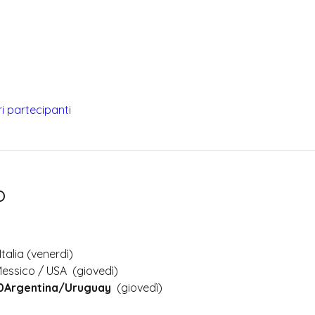
tri partecipanti
o
Italia (venerdì)
Messico / USA  (giovedì)
30Argentina/Uruguay
  (giovedì)