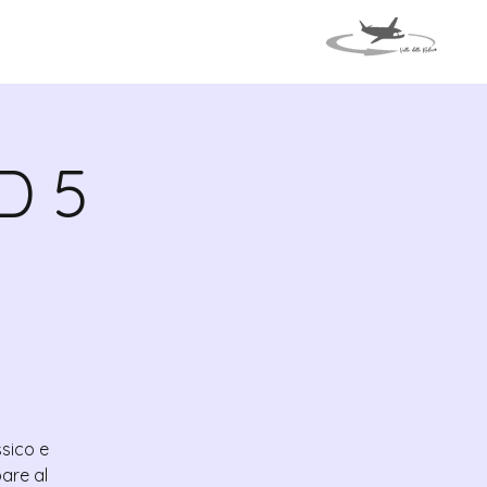
TI
VIAGGIO IN ITALIA
D 5
ssico e
are al