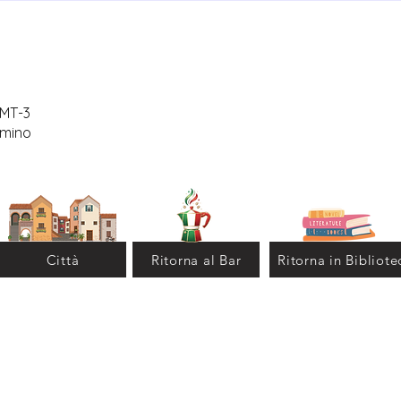
GMT-3
fumino
Città
Ritorna al Bar
Ritorna in Bibliote