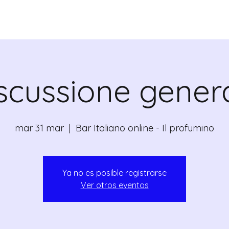
CANTE
CERTIFICATI
MAPA
EVEN
scussione gener
mar 31 mar
  |  
Bar Italiano online - Il profumino
Ya no es posible registrarse
Ver otros eventos