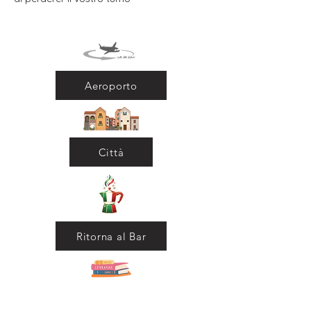
Aeroporto
Città
Ritorna al Bar
Ritorna in Biblioteca