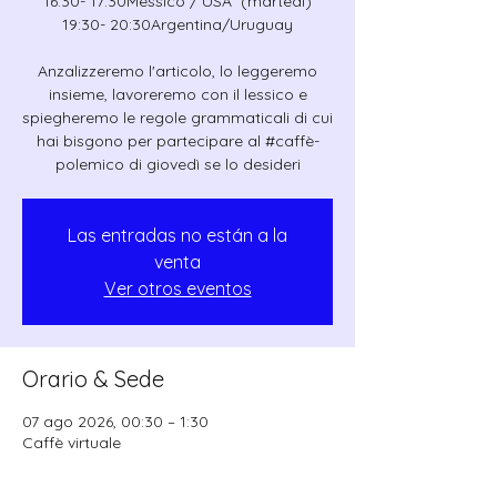
16:30- 17:30Messico / USA (martedì)
19:30- 20:30Argentina/Uruguay
Anzalizzeremo l'articolo, lo leggeremo
insieme, lavoreremo con il lessico e
spiegheremo le regole grammaticali di cui
hai bisgono per partecipare al #caffè-
polemico di giovedì se lo desideri
Las entradas no están a la
venta
Ver otros eventos
Orario & Sede
07 ago 2026, 00:30 – 1:30
Caffè virtuale