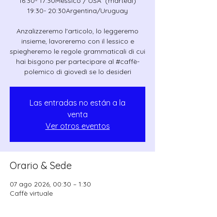
16:30- 17:30Messico / USA (martedì)
19:30- 20:30Argentina/Uruguay
Anzalizzeremo l'articolo, lo leggeremo
insieme, lavoreremo con il lessico e
spiegheremo le regole grammaticali di cui
hai bisgono per partecipare al #caffè-
polemico di giovedì se lo desideri
Las entradas no están a la
venta
Ver otros eventos
Orario & Sede
07 ago 2026, 00:30 – 1:30
Caffè virtuale