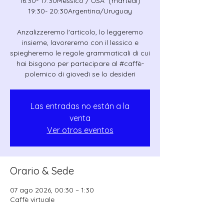
16:30- 17:30Messico / USA (martedì)
19:30- 20:30Argentina/Uruguay
Anzalizzeremo l'articolo, lo leggeremo
insieme, lavoreremo con il lessico e
spiegheremo le regole grammaticali di cui
hai bisgono per partecipare al #caffè-
polemico di giovedì se lo desideri
Las entradas no están a la
venta
Ver otros eventos
Orario & Sede
07 ago 2026, 00:30 – 1:30
Caffè virtuale