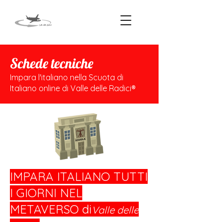
Schede tecniche
Impara l'italiano nella Scuota di
Italiano online di Valle delle Radici®
IMPARA ITALIANO TUTTI
I GIORNI NEL
METAVERSO di
Valle delle