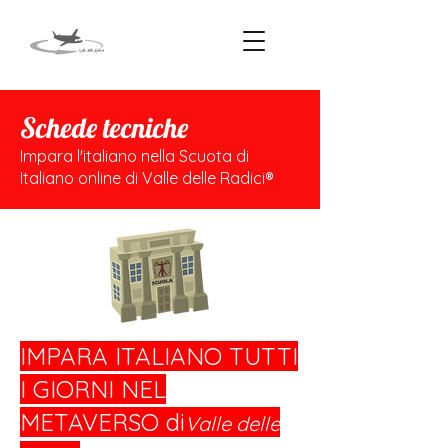
Schede tecniche
Impara l'italiano nella Scuota di
Italiano online di Valle delle Radici®
IMPARA ITALIANO TUTTI
I GIORNI NEL
METAVERSO di
Valle delle