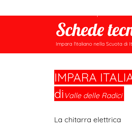
CHI SIAMO
VALRADI
Schede tec
Impara l'italiano nella Scuota di I
IMPARA ITALI
di
Valle delle Radici
®
La chitarra elettrica