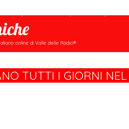
CANTE
CERTIFICATI
MAPA
EVEN
niche
taliano online di Valle delle Radici®
ANO TUTTI I GIORNI NE