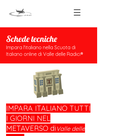
Schede tecniche
Impara l'italiano nella Scuota di
Italiano online di Valle delle Radici®
IMPARA ITALIANO TUTTI
I GIORNI NEL
METAVERSO di
Valle delle