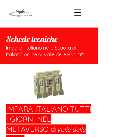
Schede tecniche
Impara l'italiano nella Scuota di
Italiano online di Valle delle Radici®
IMPARA ITALIANO TUTTI
I GIORNI NEL
METAVERSO di
Valle delle